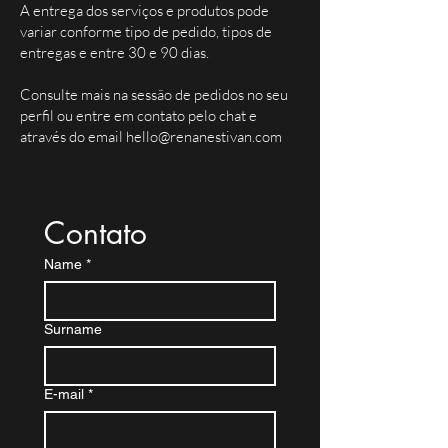
A entrega dos serviços e produtos pode
variar conforme tipo de pedido, tipos de
entregas e entre 30 e 90 dias.
Consulte mais na sessão de pedidos no seu
perfil ou entre em contato pelo chat e
através do email
hello@renanestivan.com
Contato
Name
*
Surname
E-mail
*