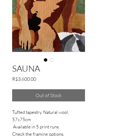
SAUNA
Price
R$3,600.00
Out of Stock
Tufted tapestry. Natural wool,
57x75cm
Available in 5 print runs.
Check the framing options.