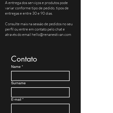
A entrega dos serviços e produtos pode
variar conforme tipo de pedido, tipos de
entregas e entre 30 e 90 dias.
Consulte mais na sessão de pedidos no seu
perfil ou entre em contato pelo chat e
através do email
hello@renanestivan.com
Contato
Name
*
Surname
E-mail
*