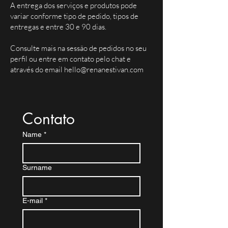
A entrega dos serviços e produtos pode
variar conforme tipo de pedido, tipos de
entregas e entre 30 e 90 dias.
Consulte mais na sessão de pedidos no seu
perfil ou entre em contato pelo chat e
através do email
hello@renanestivan.com
Contato
Name
*
Surname
E-mail
*