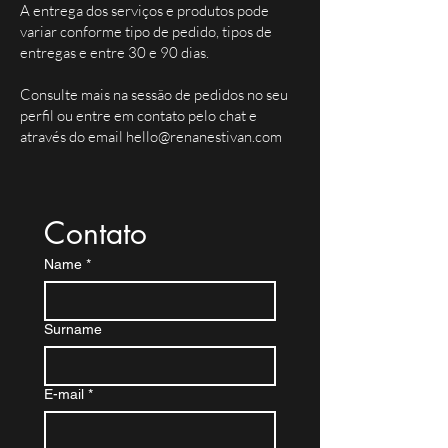
A entrega dos serviços e produtos pode
variar conforme tipo de pedido, tipos de
entregas e entre 30 e 90 dias.
Consulte mais na sessão de pedidos no seu
perfil ou entre em contato pelo chat e
através do email
hello@renanestivan.com
Contato
Name
*
Surname
E-mail
*