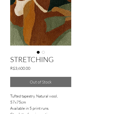
STRETCHING
Price
R$3,600.00
Out of Stock
Tufted tapestry. Natural wool,
57x75cm
Available in 5 print runs.