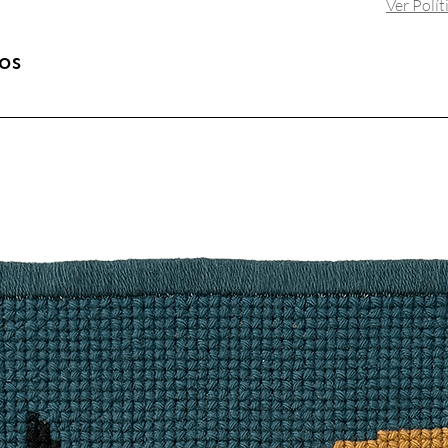
Ver Polí
os