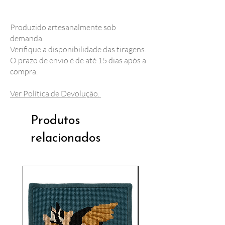
Produzido artesanalmente sob
demanda.
Verifique a disponibilidade das tiragens.
O prazo de envio é de até 15 dias após a
compra.
Ver Política de Devolução.
Produtos
relacionados