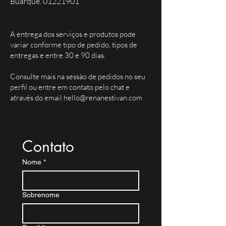
Buarque. 01221901
A entrega dos serviços e produtos pode
variar conforme tipo de pedido, tipos de
entregas e entre 30 e 90 dias.
Consulte mais na sessão de pedidos no seu
perfil ou entre em contato pelo chat e
através do email
hello@renanestivan.com
Contato
Nome
*
Sobrenome