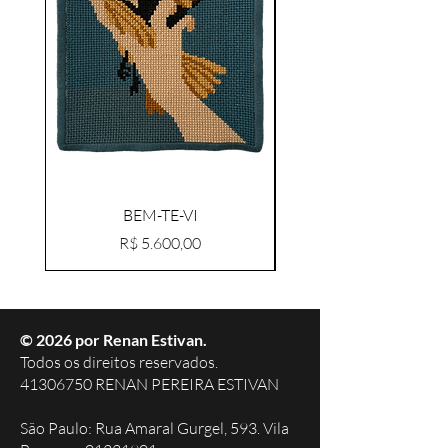
BEM-TE-VI
Preço
R$ 5.600,00
© 2026 por Renan Estivan.
Todos os direitos reservados.
41306750 RENAN PEREIRA ESTIVAN
São Paulo: Rua Amaral Gurgel, 593. Vila