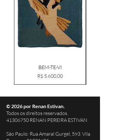
BEM-TE-VI
Preço
R$ 5.600,00
© 2026 por Renan Estivan.
Todos os direitos reservados.
41306750 RENAN PEREIRA ESTIVAN
São Paulo: Rua Amaral Gurgel, 593. Vila