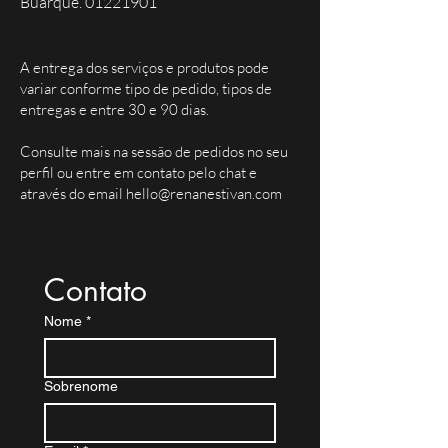
Buarque. 01221901
A entrega dos serviços e produtos pode
variar conforme tipo de pedido, tipos de
entregas e entre 30 e 90 dias.
Consulte mais na sessão de pedidos no seu
perfil ou entre em contato pelo chat e
através do email
hello@renanestivan.com
Contato
Nome
*
Sobrenome