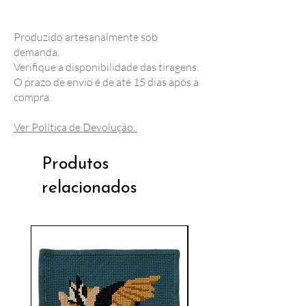
Produzido artesanalmente sob
demanda.
Verifique a disponibilidade das tiragens.
O prazo de envio é de até 15 dias após a
compra.
Ver Política de Devolução.
Produtos
relacionados