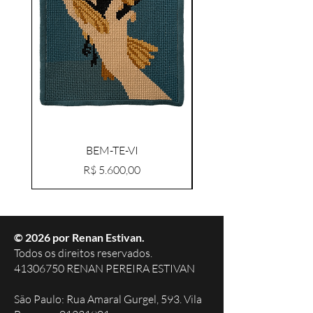
BEM-TE-VI
Preço
R$ 5.600,00
© 2026 por Renan Estivan.
Todos os direitos reservados.
41306750 RENAN PEREIRA ESTIVAN
São Paulo: Rua Amaral Gurgel, 593. Vila