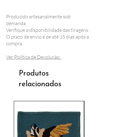
Produzido artesanalmente sob
demanda.
Verifique a disponibilidade das tiragens.
O prazo de envio é de até 15 dias após a
compra.
Ver Política de Devolução.
Produtos
relacionados