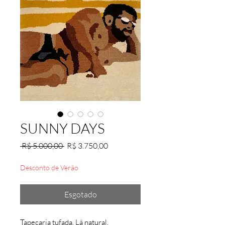
SUNNY DAYS
Preço
Preço
 R$ 5.000,00 
R$ 3.750,00
normal
promocional
Desconto de Verão
Esgotado
Tapeçaria tufada. Lã natural,