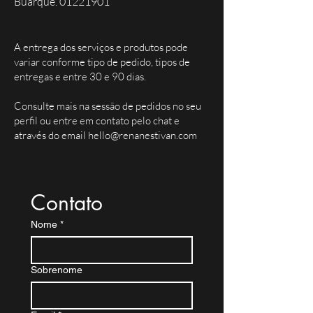
Buarque. 01221901
A entrega dos serviços e produtos pode
variar conforme tipo de pedido, tipos de
entregas e entre 30 e 90 dias.
Consulte mais na sessão de pedidos no seu
perfil ou entre em contato pelo chat e
através do email
hello@renanestivan.com
Contato
Nome
*
Sobrenome