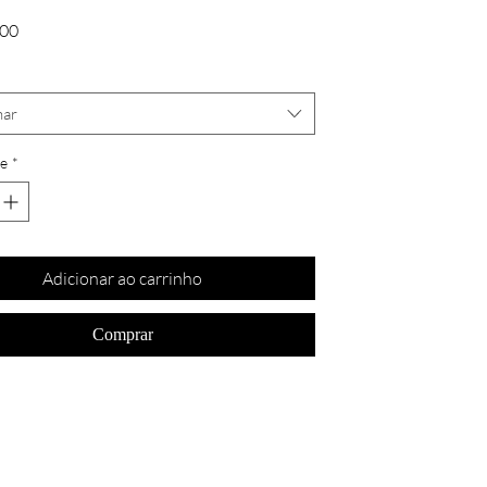
Preço
,00
nar
e
*
Adicionar ao carrinho
Comprar