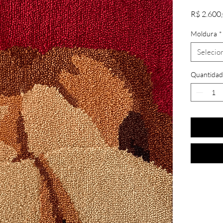
R$ 2.600
Moldura
*
Selecio
Quantidad