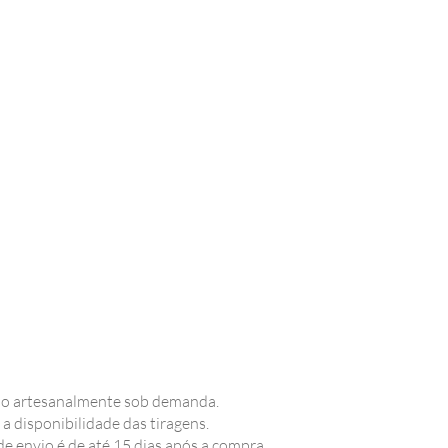
o artesanalmente sob demanda.
 a disponibilidade das tiragens.
de envio é de até 15 dias após a compra.