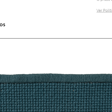
Ver Polí
os