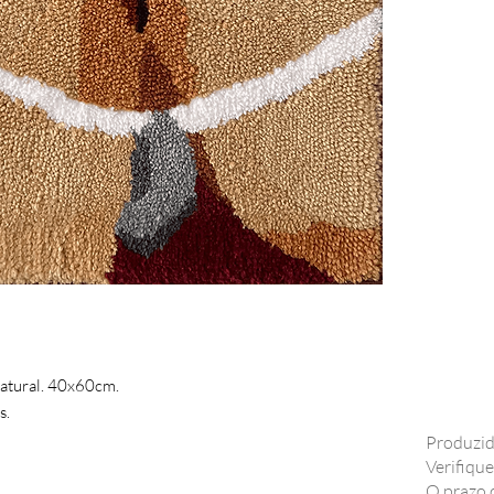
natural. 40x60cm.
s.
Produzid
Verifique
O prazo 